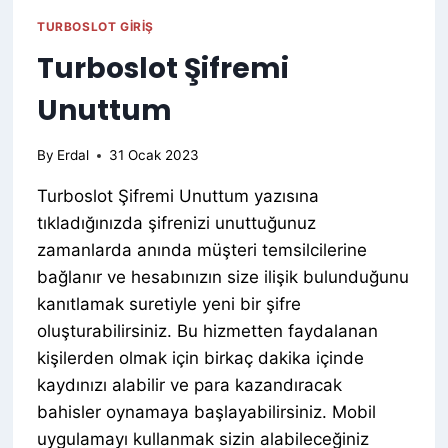
TURBOSLOT GIRIŞ
Turboslot Şifremi
Unuttum
By
Erdal
31 Ocak 2023
Turboslot Şifremi Unuttum yazısına
tıkladığınızda şifrenizi unuttuğunuz
zamanlarda anında müşteri temsilcilerine
bağlanır ve hesabınızın size ilişik bulunduğunu
kanıtlamak suretiyle yeni bir şifre
oluşturabilirsiniz. Bu hizmetten faydalanan
kişilerden olmak için birkaç dakika içinde
kaydınızı alabilir ve para kazandıracak
bahisler oynamaya başlayabilirsiniz. Mobil
uygulamayı kullanmak sizin alabileceğiniz