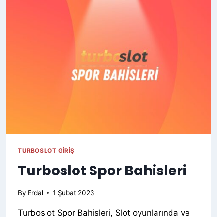
TURBOSLOT GIRIŞ
Turboslot Spor Bahisleri
By
Erdal
1 Şubat 2023
Turboslot Spor Bahisleri, Slot oyunlarında ve