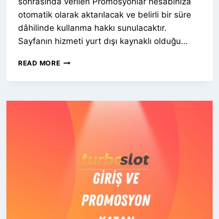
sonrasında verilen Promosyonlar hesabınıza
otomatik olarak aktarılacak ve belirli bir süre
dâhilinde kullanma hakkı sunulacaktır.
Sayfanın hizmeti yurt dışı kaynaklı olduğu…
TURBOSLOT
READ MORE
GÜVENILIR
MI?