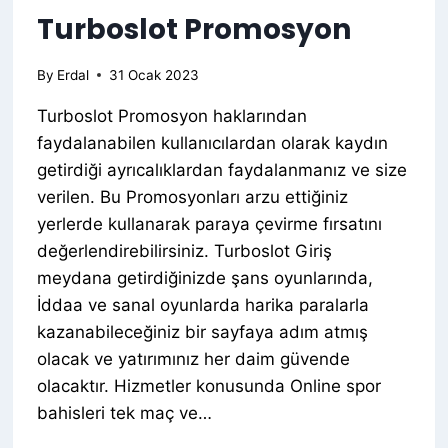
Turboslot Promosyon
By
Erdal
31 Ocak 2023
Turboslot Promosyon haklarından
faydalanabilen kullanıcılardan olarak kaydın
getirdiği ayrıcalıklardan faydalanmanız ve size
verilen. Bu Promosyonları arzu ettiğiniz
yerlerde kullanarak paraya çevirme fırsatını
değerlendirebilirsiniz. Turboslot Giriş
meydana getirdiğinizde şans oyunlarında,
İddaa ve sanal oyunlarda harika paralarla
kazanabileceğiniz bir sayfaya adım atmış
olacak ve yatırımınız her daim güvende
olacaktır. Hizmetler konusunda Online spor
bahisleri tek maç ve…