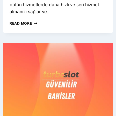
bütün hizmetlerde daha hızlı ve seri hizmet
almanızı sağlar ve…
TURBOSLOT
READ MORE
ŞIFREMI
UNUTTUM