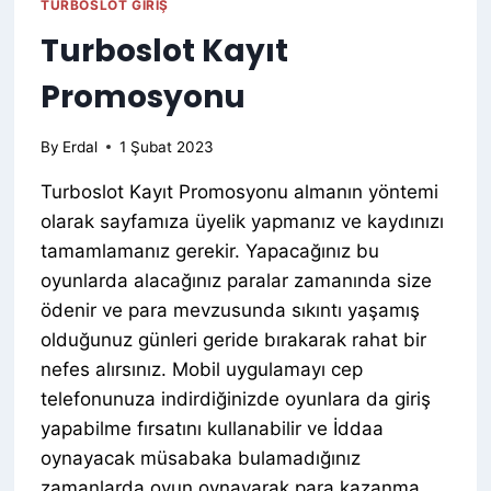
TURBOSLOT GIRIŞ
Turboslot Kayıt
Promosyonu
By
Erdal
1 Şubat 2023
Turboslot Kayıt Promosyonu almanın yöntemi
olarak sayfamıza üyelik yapmanız ve kaydınızı
tamamlamanız gerekir. Yapacağınız bu
oyunlarda alacağınız paralar zamanında size
ödenir ve para mevzusunda sıkıntı yaşamış
olduğunuz günleri geride bırakarak rahat bir
nefes alırsınız. Mobil uygulamayı cep
telefonunuza indirdiğinizde oyunlara da giriş
yapabilme fırsatını kullanabilir ve İddaa
oynayacak müsabaka bulamadığınız
zamanlarda oyun oynayarak para kazanma…