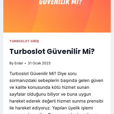
TURBOSLOT GIRIŞ
Turboslot Güvenilir Mi?
By
Erdal
31 Ocak 2023
Turboslot Güvenilir Mi? Diye soru
sormanızdaki sebeplerin başında gelen güven
ve kalite konusunda kötü hizmet sunan
sayfalar olduğunu biliyor ve buna uygun
hareket ederek değerli hizmet sunma prensibi
ile hareket ediyoruz. Yapılan üyelik işlemi