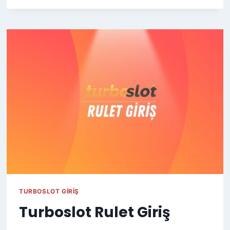
ORANLAR
TURBOSLOT GIRIŞ
Turboslot Rulet Giriş