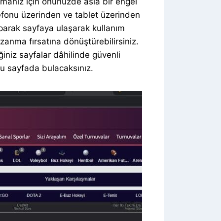
nmanız için önünüzde asla bir engel
lefonu üzerinden ve tablet üzerinden
parak sayfaya ulaşarak kullanım
azanma fırsatına dönüştürebilirsiniz.
niz sayfalar dâhilinde güvenli
u sayfada bulacaksınız.