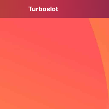
Skip
Turboslot
to
content