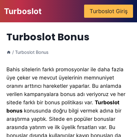
Skip
Turboslot
Turboslot Giriş
to
content
Turboslot Bonus
/
Turboslot Bonus
Bahis sitelerin farklı promosyonlar ile daha fazla
üye çeker ve mevcut üyelerinin memnuniyet
oranını arttırıcı hareketler yaparlar. Bu anlamda
verilen kampanyalara bonus adı veriyoruz ve her
sitede farklı bir bonus politikası var.
Turboslot
bonus
konusunda doğru bilgi vermek adına bir
araştırma yaptık. Sitede en popüler bonuslar
arasında yatırım ve ilk üyelik fırsatları var. Bu
bonuslar dışında kullanıcılar kayıp bonusları da