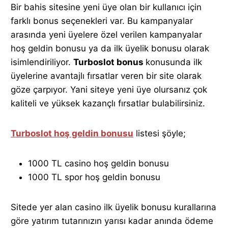
Bir bahis sitesine yeni üye olan bir kullanıcı için
farklı bonus seçenekleri var. Bu kampanyalar
arasında yeni üyelere özel verilen kampanyalar
hoş geldin bonusu ya da ilk üyelik bonusu olarak
isimlendiriliyor.
Turboslot bonus
konusunda ilk
üyelerine avantajlı fırsatlar veren bir site olarak
göze çarpıyor. Yani siteye yeni üye olursanız çok
kaliteli ve yüksek kazançlı fırsatlar bulabilirsiniz.
Turboslot hoş geldin bonusu
listesi şöyle;
1000 TL casino hoş geldin bonusu
1000 TL spor hoş geldin bonusu
Sitede yer alan casino ilk üyelik bonusu kurallarına
göre yatırım tutarınızın yarısı kadar anında ödeme