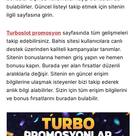
bulabilirler. Güncel listeyi takip etmek için sitenin
ilgili sayfasına girin.
Turboslot promosyon
sayfasında tüm gelişmeleri
takip edebilirsiniz. Bahis sitesi kullanıcılara canlı
destek üzerinden kaliteli kampanyalar tanımlar.
Sitenin bonuslarına hemen giriş yapın ve hemen
bonusu kapın. Burada yer alan fırsatlar düzenli
aralıklarla değişir. Sitenin en güncel erişim
bilgilerine ulaşmak isteyenler bizi takip ederek
anlık bilgi alabilirler. Sizin için tüm erişim bilgilerini
ve bonus fırsatlarını buradan bulabilir.