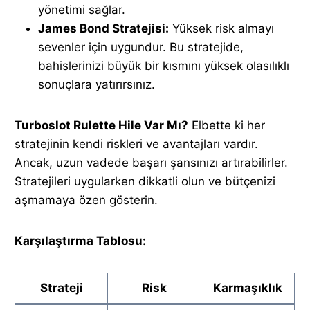
yönetimi sağlar.
James Bond Stratejisi:
Yüksek risk almayı
sevenler için uygundur. Bu stratejide,
bahislerinizi büyük bir kısmını yüksek olasılıklı
sonuçlara yatırırsınız.
Turboslot Rulette Hile Var Mı?
Elbette ki her
stratejinin kendi riskleri ve avantajları vardır.
Ancak, uzun vadede başarı şansınızı artırabilirler.
Stratejileri uygularken dikkatli olun ve bütçenizi
aşmamaya özen gösterin.
Karşılaştırma Tablosu:
Strateji
Risk
Karmaşıklık