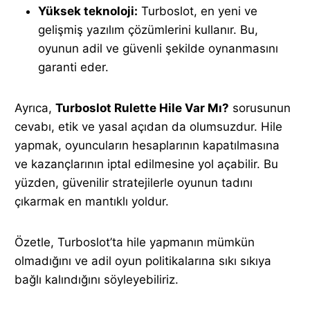
Yüksek teknoloji:
Turboslot, en yeni ve
gelişmiş yazılım çözümlerini kullanır. Bu,
oyunun adil ve güvenli şekilde oynanmasını
garanti eder.
Ayrıca,
Turboslot Rulette Hile Var Mı?
sorusunun
cevabı, etik ve yasal açıdan da olumsuzdur. Hile
yapmak, oyuncuların hesaplarının kapatılmasına
ve kazançlarının iptal edilmesine yol açabilir. Bu
yüzden, güvenilir stratejilerle oyunun tadını
çıkarmak en mantıklı yoldur.
Özetle, Turboslot’ta hile yapmanın mümkün
olmadığını ve adil oyun politikalarına sıkı sıkıya
bağlı kalındığını söyleyebiliriz.