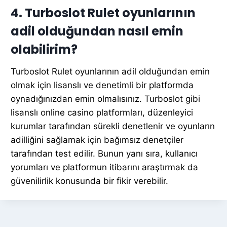
4. Turboslot Rulet oyunlarının
adil olduğundan nasıl emin
olabilirim?
Turboslot Rulet oyunlarının adil olduğundan emin
olmak için lisanslı ve denetimli bir platformda
oynadığınızdan emin olmalısınız. Turboslot gibi
lisanslı online casino platformları, düzenleyici
kurumlar tarafından sürekli denetlenir ve oyunların
adilliğini sağlamak için bağımsız denetçiler
tarafından test edilir. Bunun yanı sıra, kullanıcı
yorumları ve platformun itibarını araştırmak da
güvenilirlik konusunda bir fikir verebilir.