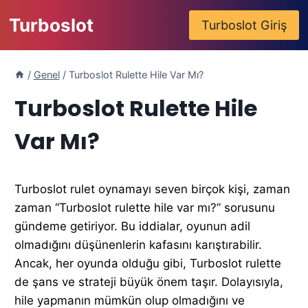
Skip
Turboslot
Turboslot Giriş
to
content
/
Genel
/
Turboslot Rulette Hile Var Mı?
Turboslot Rulette Hile
Var Mı?
Turboslot rulet oynamayı seven birçok kişi, zaman
zaman “Turboslot rulette hile var mı?” sorusunu
gündeme getiriyor. Bu iddialar, oyunun adil
olmadığını düşünenlerin kafasını karıştırabilir.
Ancak, her oyunda olduğu gibi, Turboslot rulette
de şans ve strateji büyük önem taşır. Dolayısıyla,
hile yapmanın mümkün olup olmadığını ve