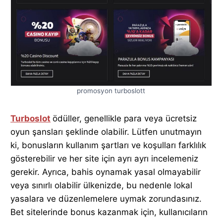
promosyon turboslott
Turboslot
ödüller, genellikle para veya ücretsiz
oyun şansları şeklinde olabilir. Lütfen unutmayın
ki, bonusların kullanım şartları ve koşulları farklılık
gösterebilir ve her site için ayrı ayrı incelemeniz
gerekir. Ayrıca, bahis oynamak yasal olmayabilir
veya sınırlı olabilir ülkenizde, bu nedenle lokal
yasalara ve düzenlemelere uymak zorundasınız.
Bet sitelerinde bonus kazanmak için, kullanıcıların