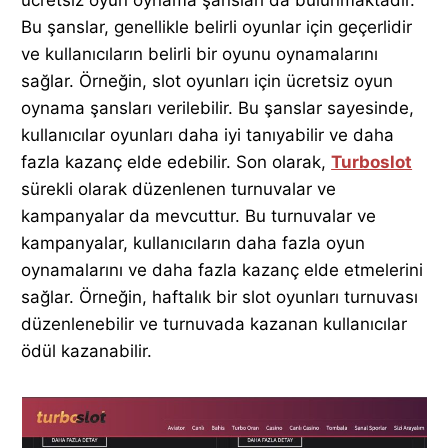
ücretsiz oyun oynama şansları da bulunmaktadır.
Bu şanslar, genellikle belirli oyunlar için geçerlidir
ve kullanıcıların belirli bir oyunu oynamalarını
sağlar. Örneğin, slot oyunları için ücretsiz oyun
oynama şansları verilebilir. Bu şanslar sayesinde,
kullanıcılar oyunları daha iyi tanıyabilir ve daha
fazla kazanç elde edebilir. Son olarak,
Turboslot
sürekli olarak düzenlenen turnuvalar ve
kampanyalar da mevcuttur. Bu turnuvalar ve
kampanyalar, kullanıcıların daha fazla oyun
oynamalarını ve daha fazla kazanç elde etmelerini
sağlar. Örneğin, haftalık bir slot oyunları turnuvası
düzenlenebilir ve turnuvada kazanan kullanıcılar
ödül kazanabilir.