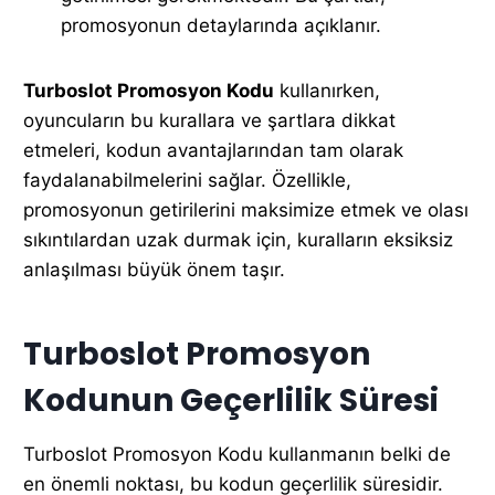
promosyonun detaylarında açıklanır.
Turboslot Promosyon Kodu
kullanırken,
oyuncuların bu kurallara ve şartlara dikkat
etmeleri, kodun avantajlarından tam olarak
faydalanabilmelerini sağlar. Özellikle,
promosyonun getirilerini maksimize etmek ve olası
sıkıntılardan uzak durmak için, kuralların eksiksiz
anlaşılması büyük önem taşır.
Turboslot Promosyon
Kodunun Geçerlilik Süresi
Turboslot Promosyon Kodu kullanmanın belki de
en önemli noktası, bu kodun geçerlilik süresidir.