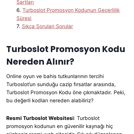
Şartları
Turboslot Promosyon Kodunun Geçerlilik
Süresi
Sıkça Sorulan Sorular
Turboslot Promosyon Kodu
Nereden Alınır?
Online oyun ve bahis tutkunlarının tercihi
Turboslot’un sunduğu cazip fırsatlar arasında,
Turboslot Promosyon Kodu öne çıkmaktadır. Peki,
bu değerli kodları nereden alabiliriz?
Resmi Turboslot Websitesi
: Turboslot
promosyon kodunun en güvenilir kaynağı hiç