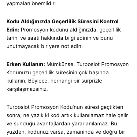
yapmaları önemlidir:
Kodu Aldığınızda Geçerlilik Süresini Kontrol
Edin:
Promosyon kodunu aldığınızda, geçerlilik
tarihi ve saati hakkında bilgi edinin ve bunu
unutmayacak bir yere not edin.
Erken Kullanın:
Mümkünse, Turboslot Promosyon
Kodunuzu geçerlilik süresinin çok başında
kullanın. Böylece, herhangi bir sürprizle
karşılaşmazsınız.
Turboslot Promosyon Kodu’nun süresi geçtikten
sonra, ne yazık ki kod artık kullanılamaz hale gelir
ve sunduğu avantajlardan yararlanılamaz. Bu
yüzden, kodunuz varsa, zamanında ve doğru bir