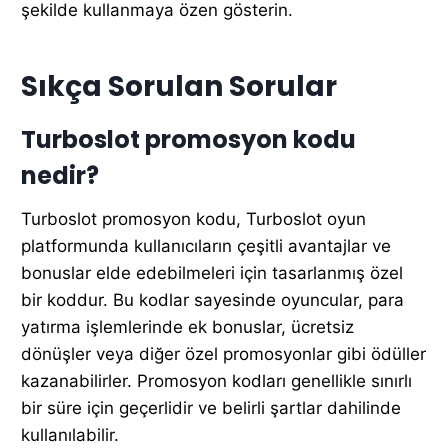
şekilde kullanmaya özen gösterin.
Sıkça Sorulan Sorular
Turboslot promosyon kodu
nedir?
Turboslot promosyon kodu, Turboslot oyun
platformunda kullanıcıların çeşitli avantajlar ve
bonuslar elde edebilmeleri için tasarlanmış özel
bir koddur. Bu kodlar sayesinde oyuncular, para
yatırma işlemlerinde ek bonuslar, ücretsiz
dönüşler veya diğer özel promosyonlar gibi ödüller
kazanabilirler. Promosyon kodları genellikle sınırlı
bir süre için geçerlidir ve belirli şartlar dahilinde
kullanılabilir.