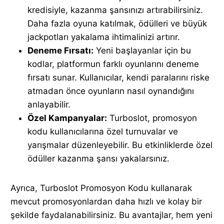
kredisiyle, kazanma şansınızı artırabilirsiniz.
Daha fazla oyuna katılmak, ödülleri ve büyük
jackpotları yakalama ihtimalinizi artırır.
Deneme Fırsatı:
Yeni başlayanlar için bu
kodlar, platformun farklı oyunlarını deneme
fırsatı sunar. Kullanıcılar, kendi paralarını riske
atmadan önce oyunların nasıl oynandığını
anlayabilir.
Özel Kampanyalar:
Turboslot, promosyon
kodu kullanıcılarına özel turnuvalar ve
yarışmalar düzenleyebilir. Bu etkinliklerde özel
ödüller kazanma şansı yakalarsınız.
Ayrıca, Turboslot Promosyon Kodu kullanarak
mevcut promosyonlardan daha hızlı ve kolay bir
şekilde faydalanabilirsiniz. Bu avantajlar, hem yeni