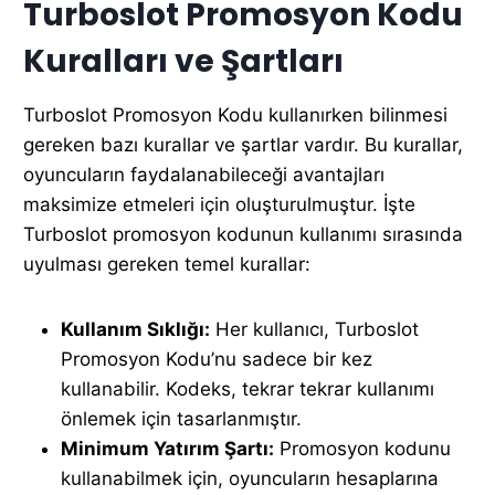
Turboslot Promosyon Kodu
Kuralları ve Şartları
Turboslot Promosyon Kodu kullanırken bilinmesi
gereken bazı kurallar ve şartlar vardır. Bu kurallar,
oyuncuların faydalanabileceği avantajları
maksimize etmeleri için oluşturulmuştur. İşte
Turboslot promosyon kodunun kullanımı sırasında
uyulması gereken temel kurallar:
Kullanım Sıklığı:
Her kullanıcı, Turboslot
Promosyon Kodu’nu sadece bir kez
kullanabilir. Kodeks, tekrar tekrar kullanımı
önlemek için tasarlanmıştır.
Minimum Yatırım Şartı:
Promosyon kodunu
kullanabilmek için, oyuncuların hesaplarına