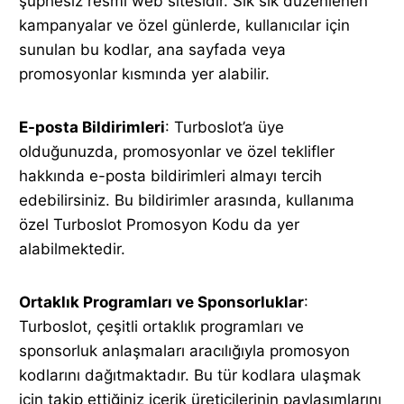
şüphesiz resmi web sitesidir. Sık sık düzenlenen
kampanyalar ve özel günlerde, kullanıcılar için
sunulan bu kodlar, ana sayfada veya
promosyonlar kısmında yer alabilir.
E-posta Bildirimleri
: Turboslot’a üye
olduğunuzda, promosyonlar ve özel teklifler
hakkında e-posta bildirimleri almayı tercih
edebilirsiniz. Bu bildirimler arasında, kullanıma
özel Turboslot Promosyon Kodu da yer
alabilmektedir.
Ortaklık Programları ve Sponsorluklar
:
Turboslot, çeşitli ortaklık programları ve
sponsorluk anlaşmaları aracılığıyla promosyon
kodlarını dağıtmaktadır. Bu tür kodlara ulaşmak
için takip ettiğiniz içerik üreticilerinin paylaşımlarını