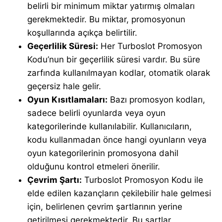
belirli bir minimum miktar yatırmış olmaları
gerekmektedir. Bu miktar, promosyonun
koşullarında açıkça belirtilir.
Geçerlilik Süresi:
Her Turboslot Promosyon
Kodu’nun bir geçerlilik süresi vardır. Bu süre
zarfında kullanılmayan kodlar, otomatik olarak
geçersiz hale gelir.
Oyun Kısıtlamaları:
Bazı promosyon kodları,
sadece belirli oyunlarda veya oyun
kategorilerinde kullanılabilir. Kullanıcıların,
kodu kullanmadan önce hangi oyunların veya
oyun kategorilerinin promosyona dahil
olduğunu kontrol etmeleri önerilir.
Çevrim Şartı:
Turboslot Promosyon Kodu ile
elde edilen kazançların çekilebilir hale gelmesi
için, belirlenen çevrim şartlarının yerine
getirilmesi gerekmektedir. Bu şartlar,