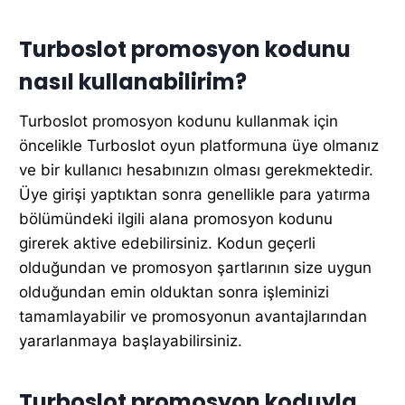
Turboslot promosyon kodunu
nasıl kullanabilirim?
Turboslot promosyon kodunu kullanmak için
öncelikle Turboslot oyun platformuna üye olmanız
ve bir kullanıcı hesabınızın olması gerekmektedir.
Üye girişi yaptıktan sonra genellikle para yatırma
bölümündeki ilgili alana promosyon kodunu
girerek aktive edebilirsiniz. Kodun geçerli
olduğundan ve promosyon şartlarının size uygun
olduğundan emin olduktan sonra işleminizi
tamamlayabilir ve promosyonun avantajlarından
yararlanmaya başlayabilirsiniz.
Turboslot promosyon koduyla