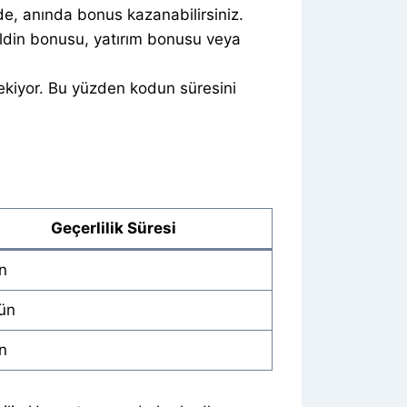
e, anında bonus kazanabilirsiniz.
eldin bonusu, yatırım bonusu veya
rekiyor. Bu yüzden kodun süresini
Geçerlilik Süresi
n
ün
n