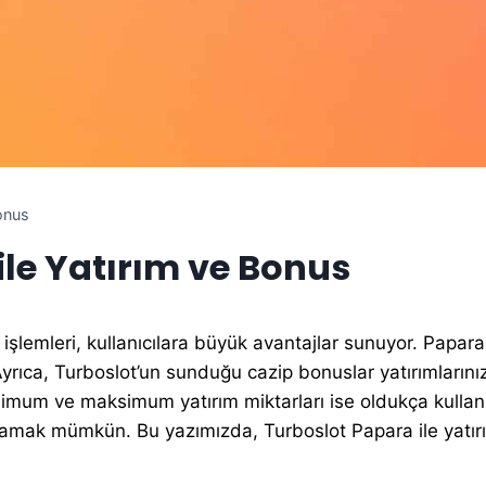
Bonus
ile Yatırım ve Bonus
işlemleri, kullanıcılara büyük avantajlar sunuyor. Papara 
yrıca, Turboslot’un sunduğu cazip bonuslar yatırımlarınızı
mum ve maksimum yatırım miktarları ise oldukça kullanı
lamak mümkün. Bu yazımızda, Turboslot Papara ile yatırı