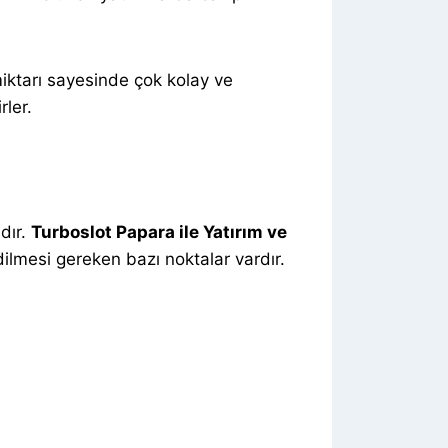
ktarı sayesinde çok kolay ve
rler.
adır.
Turboslot Papara ile Yatırım ve
dilmesi gereken bazı noktalar vardır.