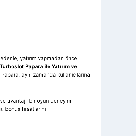
 nedenle, yatırım yapmadan önce
Turboslot Papara ile Yatırım ve
an Papara, aynı zamanda kullanıcılarına
ve avantajlı bir oyun deneyimi
 bonus fırsatlarını