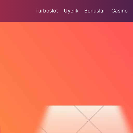
Turboslot
Üyelik
Bonuslar
Casino