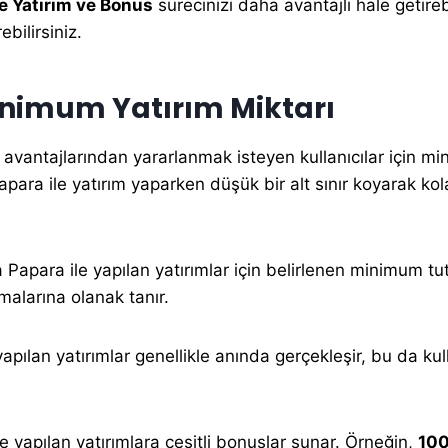
le Yatırım ve Bonus
sürecinizi daha avantajlı hale getireb
bilirsiniz.
inimum Yatırım Miktarı
 avantajlarından yararlanmak isteyen kullanıcılar için m
 Papara ile yatırım yaparken düşük bir alt sınır koyarak ko
 Papara ile yapılan yatırımlar için belirlenen minimum tu
malarına olanak tanır.
pılan yatırımlar genellikle anında gerçekleşir, bu da kul
e yapılan yatırımlara çeşitli bonuslar sunar. Örneğin,
100