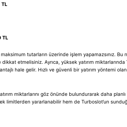
 TL
 TL
len maksimum tutarların üzerinde işlem yapamazsınız. Bu
e dikkat etmelisiniz. Ayrıca, yüksek yatırım miktarlarında
antajlı hale gelir. Hızlı ve güvenli bir yatırım yöntemi ol
tırım miktarlarını göz önünde bulundurarak daha planlı 
k limitlerden yararlanabilir hem de Turboslot’un sunduğu