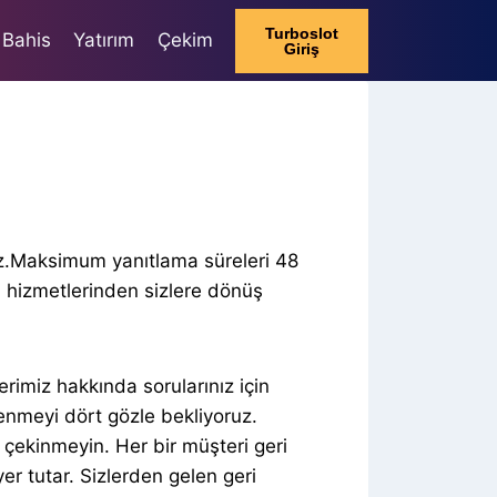
Turboslot
Bahis
Yatırım
Çekim
Giriş
iz.Maksimum yanıtlama süreleri 48
i hizmetlerinden sizlere dönüş
rimiz hakkında sorularınız için
enmeyi dört gözle bekliyoruz.
n çekinmeyin. Her bir müşteri geri
yer tutar. Sizlerden gelen geri