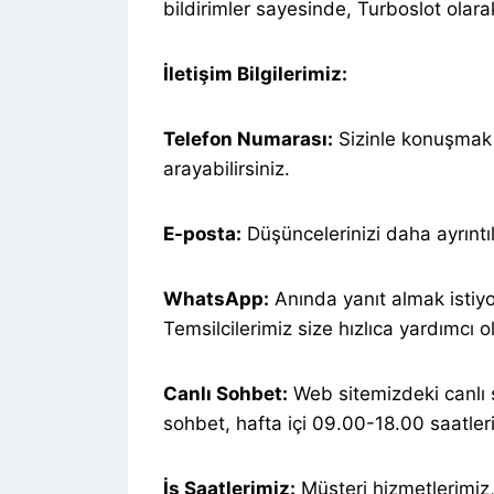
bildirimler sayesinde, Turboslot olara
İletişim Bilgilerimiz:
Telefon Numarası:
Sizinle konuşmak i
arayabilirsiniz.
E-posta:
Düşüncelerinizi daha ayrıntıl
WhatsApp:
Anında yanıt almak istiy
Temsilcilerimiz size hızlıca yardımcı o
Canlı Sohbet:
Web sitemizdeki canlı so
sohbet, hafta içi 09.00-18.00 saatleri
İş Saatlerimiz:
Müşteri hizmetlerimiz,