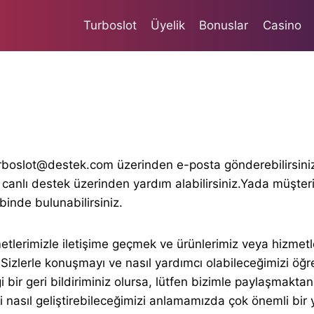
Turboslot
Üyelik
Bonuslar
Casino
turboslot@destek.com üzerinden e-posta gönderebilirsin
canlı destek üzerinden yardım alabilirsiniz.Yada müşter
binde bulunabilirsiniz.
etlerimizle iletişime geçmek ve ürünlerimiz veya hizmetle
Sizlerle konuşmayı ve nasıl yardımcı olabileceğimizi öğr
i bir geri bildiriminiz olursa, lütfen bizimle paylaşmakta
zi nasıl geliştirebileceğimizi anlamamızda çok önemli bir 