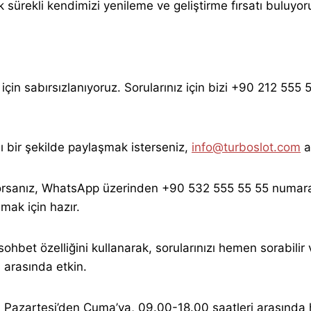
k sürekli kendimizi yenileme ve geliştirme fırsatı buluyor
çin sabırsızlanıyoruz. Sorularınız için bizi +90 212 555
ı bir şekilde paylaşmak isterseniz,
info@turboslot.com
a
orsanız, WhatsApp üzerinden +90 532 555 55 55 numarasıy
lmak için hazır.
hbet özelliğini kullanarak, sorularınızı hemen sorabilir v
 arasında etkin.
 Pazartesi’den Cuma’ya, 09.00-18.00 saatleri arasında h