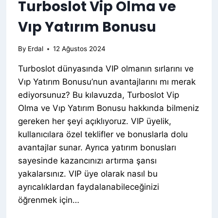
Turboslot Vip Olma ve
Vıp Yatırım Bonusu
By
Erdal
12 Ağustos 2024
Turboslot dünyasında VIP olmanın sırlarını ve
Vıp Yatırım Bonusu’nun avantajlarını mı merak
ediyorsunuz? Bu kılavuzda, Turboslot Vip
Olma ve Vıp Yatırım Bonusu hakkında bilmeniz
gereken her şeyi açıklıyoruz. VIP üyelik,
kullanıcılara özel teklifler ve bonuslarla dolu
avantajlar sunar. Ayrıca yatırım bonusları
sayesinde kazancınızı artırma şansı
yakalarsınız. VIP üye olarak nasıl bu
ayrıcalıklardan faydalanabileceğinizi
öğrenmek için…