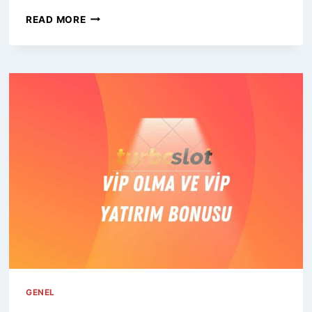
TURBOSLOT
READ MORE
SPOR
BAHIS
TÜRLERI
VE
ORANLARI
GENEL