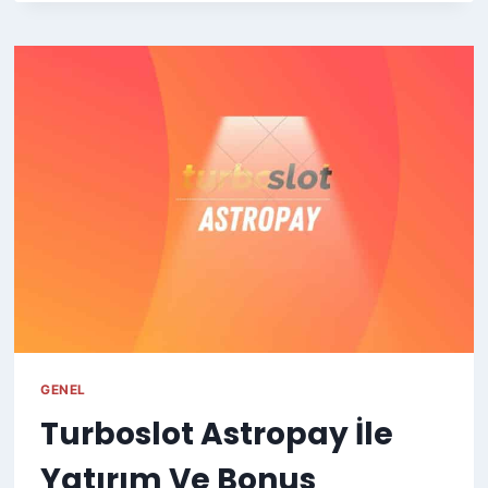
İLE
YATIRIM
VE
BONUS
GENEL
Turboslot Astropay İle
Yatırım Ve Bonus