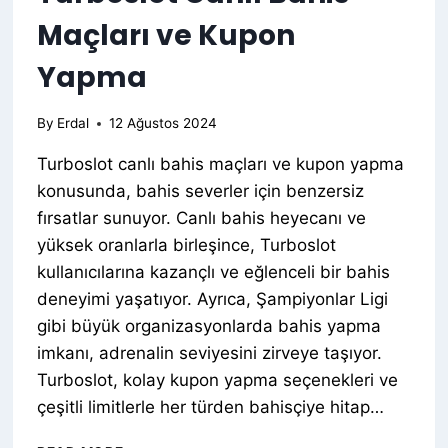
Maçları ve Kupon
Yapma
By
Erdal
12 Ağustos 2024
Turboslot canlı bahis maçları ve kupon yapma
konusunda, bahis severler için benzersiz
fırsatlar sunuyor. Canlı bahis heyecanı ve
yüksek oranlarla birleşince, Turboslot
kullanıcılarına kazançlı ve eğlenceli bir bahis
deneyimi yaşatıyor. Ayrıca, Şampiyonlar Ligi
gibi büyük organizasyonlarda bahis yapma
imkanı, adrenalin seviyesini zirveye taşıyor.
Turboslot, kolay kupon yapma seçenekleri ve
çeşitli limitlerle her türden bahisçiye hitap…
TURBOSLOT