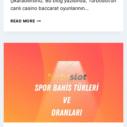
çıkarabilirsiniz. Bu blog yazısında, Turboslot’un
canlı casino baccarat oyunlarının…
TURBOSLOT
READ MORE
CANLI
CASINO
BACCARAT
OYNA